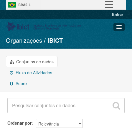
BRASIL
Entrar
Simplifique!
Comunica BR
Participe
Organizações
IBICT
Conjuntos de dados
Acesso à informação
Organizações
Legislação
Grupos
Conjuntos de dados
Canais
Sobre
Fluxo de Atividades
Sobre
Ordenar por