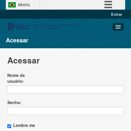
BRASIL
Entrar
Simplifique!
Comunica BR
Participe
Acessar
Conjuntos de dados
Acesso à informação
Organizações
Legislação
Acessar
Grupos
Canais
Sobre
Nome de
usuário
Senha
Lembre me