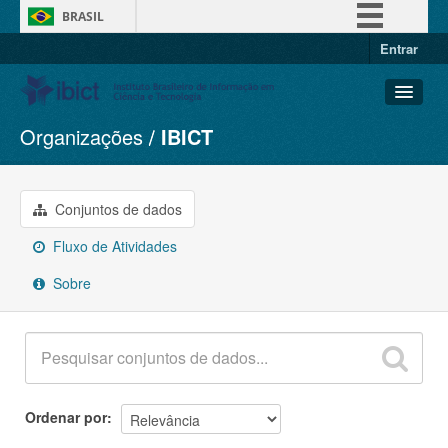
BRASIL
Entrar
Simplifique!
Comunica BR
Participe
Organizações
IBICT
Conjuntos de dados
Acesso à informação
Organizações
Legislação
Grupos
Conjuntos de dados
Canais
Sobre
Fluxo de Atividades
Sobre
Ordenar por