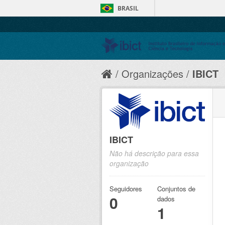
BRASIL
Organizações
IBICT
IBICT
Não há descrição para essa
organização
Seguidores
Conjuntos de
0
dados
1