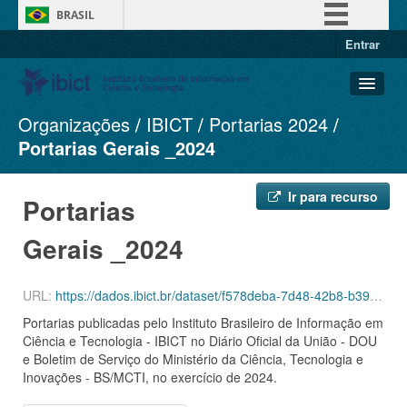
BRASIL
Entrar
Simplifique!
Comunica BR
Participe
Organizações
IBICT
Portarias 2024
Conjuntos de dados
Acesso à informação
Portarias Gerais _2024
Organizações
Legislação
Grupos
Canais
Ir para recurso
Portarias
Sobre
Gerais _2024
URL:
https://dados.ibict.br/dataset/f578deba-7d48-42b8-b392-7b43c59ffbb5/resource/cba7532a-e8bb-46c3-b726-2d21a3fa8ed7/download/portarias_gerais_2024.csv
Portarias publicadas pelo Instituto Brasileiro de Informação em
Ciência e Tecnologia - IBICT no Diário Oficial da União - DOU
e Boletim de Serviço do Ministério da Ciência, Tecnologia e
Inovações - BS/MCTI, no exercício de 2024.