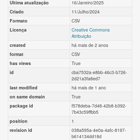
Ultima atualização
16/Janeiro/2025
Criado
11/Julho/2024
Formato
CSV
Licença
Creative Commons
Atribuição
created
há mais de 2 anos
format
CSV
has views
True
id
cba7532a-e8bb-46c3-b726-
2d21a3fa8ed7
last modified
há mais de 1 ano
on same domain
True
package id
f578deba-7d48-42b8-b392-
7b43c59ffbb5
position
1
revision id
038a595a-4e0a-4afc-8197-
b614134dd18d