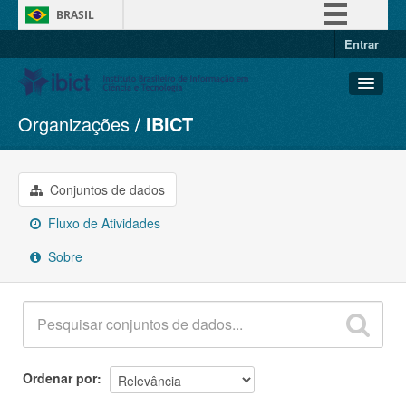
BRASIL
Entrar
Simplifique!
Comunica BR
Participe
Organizações
IBICT
Conjuntos de dados
Acesso à informação
Organizações
Legislação
Grupos
Conjuntos de dados
Canais
Sobre
Fluxo de Atividades
Sobre
Ordenar por