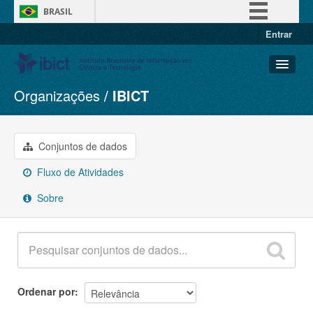
BRASIL
Entrar
Simplifique!
Comunica BR
Participe
Organizações
IBICT
Conjuntos de dados
Acesso à informação
Organizações
Legislação
Grupos
Conjuntos de dados
Canais
Sobre
Fluxo de Atividades
Sobre
Ordenar por