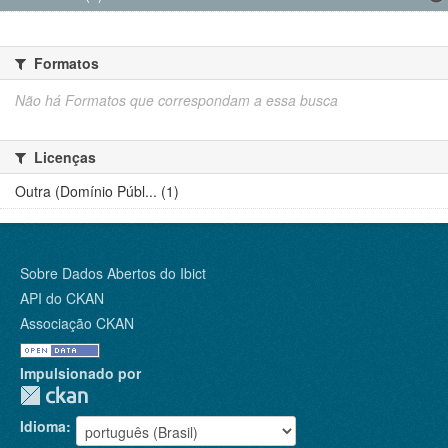
Formatos
Não há Formatos que correspondam a essa busca
Licenças
Outra (Domínio Públ... (1)
Sobre Dados Abertos do Ibict
API do CKAN
Associação CKAN
Impulsionado por
Idioma