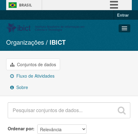
BRASIL
Entrar
Simplifique!
Comunica BR
Participe
Organizações
IBICT
Conjuntos de dados
Acesso à informação
Organizações
Legislação
Grupos
Conjuntos de dados
Canais
Sobre
Fluxo de Atividades
Sobre
Ordenar por