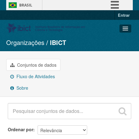
BRASIL
Entrar
Simplifique!
Comunica BR
Participe
Organizações
IBICT
Conjuntos de dados
Acesso à informação
Organizações
Legislação
Grupos
Conjuntos de dados
Canais
Sobre
Fluxo de Atividades
Sobre
Ordenar por