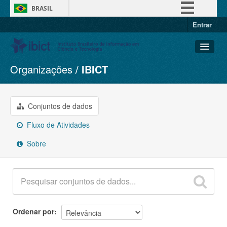
BRASIL
Entrar
Simplifique!
Comunica BR
Participe
Organizações
IBICT
Conjuntos de dados
Acesso à informação
Organizações
Legislação
Grupos
Conjuntos de dados
Canais
Sobre
Fluxo de Atividades
Sobre
Ordenar por