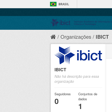
BRASIL
Organizações
IBICT
IBICT
Não há descrição para essa
organização
Seguidores
Conjuntos de
0
dados
1