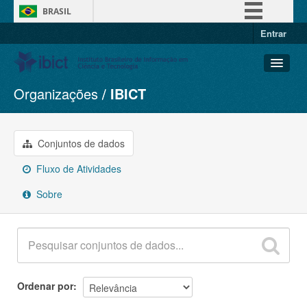
BRASIL
Entrar
Simplifique!
Comunica BR
Participe
Organizações
IBICT
Conjuntos de dados
Acesso à informação
Organizações
Legislação
Grupos
Conjuntos de dados
Canais
Sobre
Fluxo de Atividades
Sobre
Ordenar por