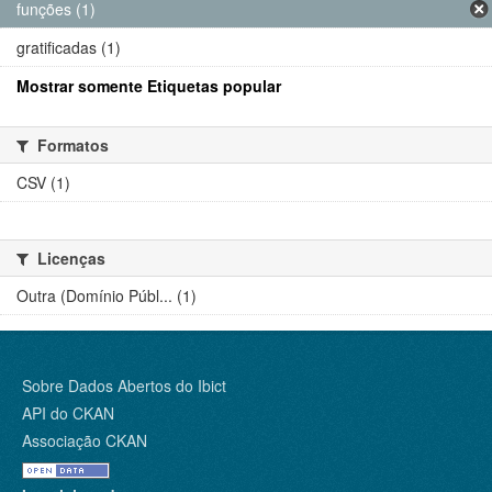
funções (1)
gratificadas (1)
Mostrar somente Etiquetas popular
Formatos
CSV (1)
Licenças
Outra (Domínio Públ... (1)
Sobre Dados Abertos do Ibict
API do CKAN
Associação CKAN