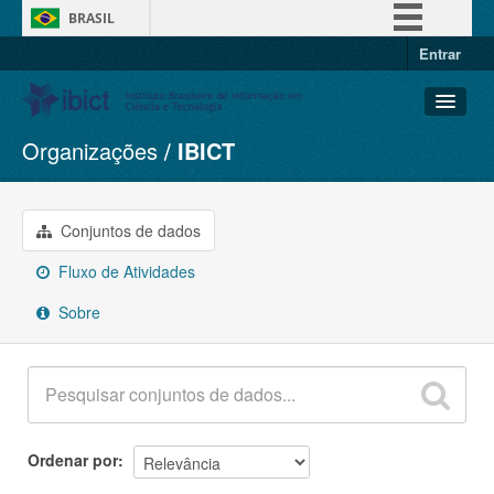
BRASIL
Entrar
Simplifique!
Comunica BR
Participe
Organizações
IBICT
Conjuntos de dados
Acesso à informação
Organizações
Legislação
Grupos
Conjuntos de dados
Canais
Sobre
Fluxo de Atividades
Sobre
Ordenar por