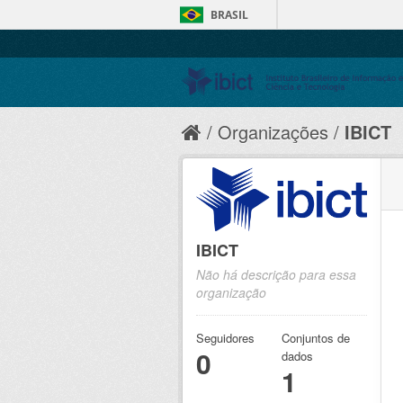
BRASIL
Organizações
IBICT
IBICT
Não há descrição para essa
organização
Seguidores
Conjuntos de
0
dados
1