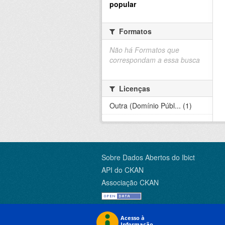
popular
Formatos
Não há Formatos que
correspondam a essa busca
Licenças
Outra (Domínio Públ... (1)
Sobre Dados Abertos do Ibict
API do CKAN
Associação CKAN