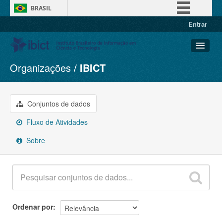
BRASIL
Entrar
Simplifique!
Comunica BR
Participe
Organizações
IBICT
Conjuntos de dados
Acesso à informação
Organizações
Legislação
Grupos
Conjuntos de dados
Canais
Sobre
Fluxo de Atividades
Sobre
Ordenar por