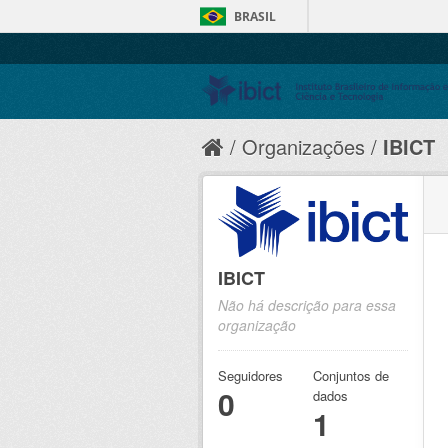
BRASIL
Organizações
IBICT
IBICT
Não há descrição para essa
organização
Seguidores
Conjuntos de
0
dados
1