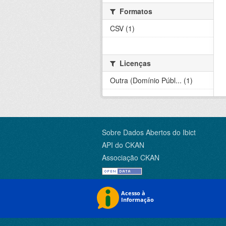
Formatos
CSV (1)
Licenças
Outra (Domínio Públ... (1)
Sobre Dados Abertos do Ibict
API do CKAN
Associação CKAN