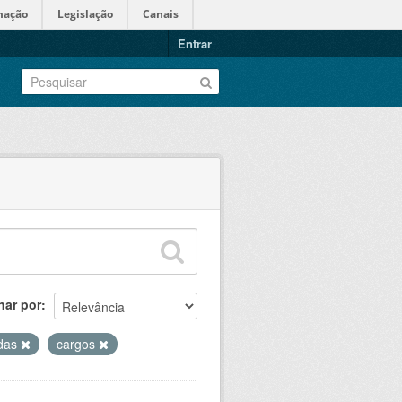
mação
Legislação
Canais
Entrar
nar por
adas
cargos