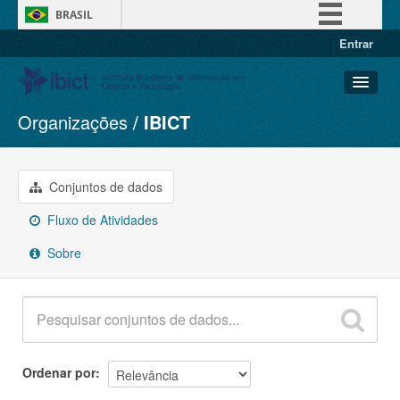
BRASIL
Entrar
Simplifique!
Comunica BR
Participe
Organizações
IBICT
Conjuntos de dados
Acesso à informação
Organizações
Legislação
Grupos
Conjuntos de dados
Canais
Sobre
Fluxo de Atividades
Sobre
Ordenar por