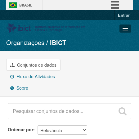
BRASIL
Entrar
Simplifique!
Comunica BR
Participe
Organizações
IBICT
Conjuntos de dados
Acesso à informação
Organizações
Legislação
Grupos
Conjuntos de dados
Canais
Sobre
Fluxo de Atividades
Sobre
Ordenar por