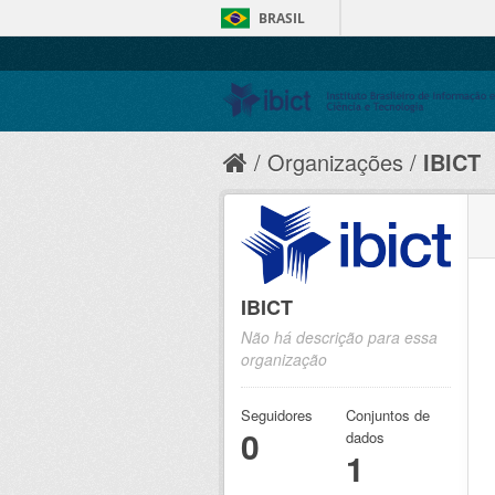
BRASIL
Organizações
IBICT
IBICT
Não há descrição para essa
organização
Seguidores
Conjuntos de
0
dados
1