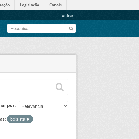
mação
Legislação
Canais
Entrar
nar por
tas:
bolsista