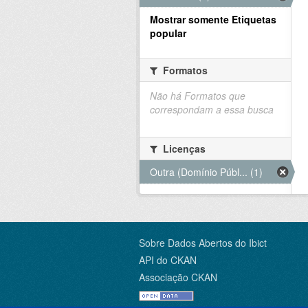
Mostrar somente Etiquetas
popular
Formatos
Não há Formatos que
correspondam a essa busca
Licenças
Outra (Domínio Públ... (1)
Sobre Dados Abertos do Ibict
API do CKAN
Associação CKAN