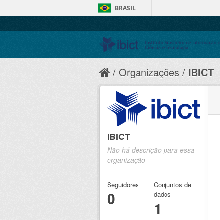
BRASIL
Organizações
IBICT
IBICT
Não há descrição para essa
organização
Seguidores
Conjuntos de
0
dados
1