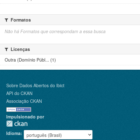
Formatos
Não há Formatos que correspondam a essa busca
Licenças
Outra (Domínio Públ... (1)
Sobre Dados Abertos do Ibict
API do CKAN
Associação CKAN
Impulsionado por
Idioma