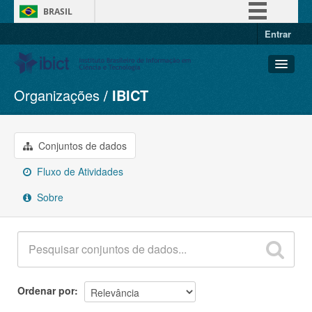
BRASIL
Entrar
Simplifique!
Comunica BR
Participe
Organizações
IBICT
Conjuntos de dados
Acesso à informação
Organizações
Legislação
Grupos
Conjuntos de dados
Canais
Sobre
Fluxo de Atividades
Sobre
Ordenar por