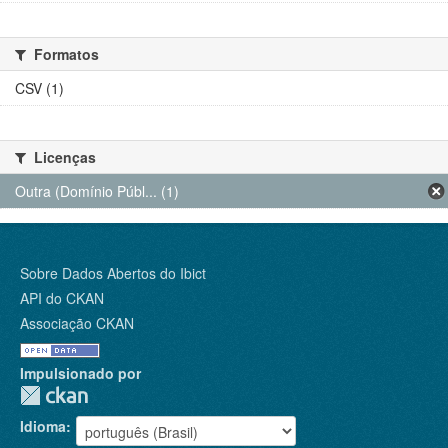
Formatos
CSV (1)
Licenças
Outra (Domínio Públ... (1)
Sobre Dados Abertos do Ibict
API do CKAN
Associação CKAN
Impulsionado por
Idioma