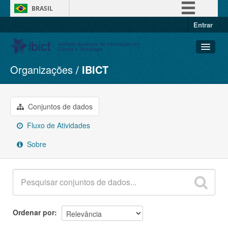
BRASIL
Entrar
Simplifique!
Comunica BR
Participe
Organizações
IBICT
Conjuntos de dados
Acesso à informação
Organizações
Legislação
Grupos
Conjuntos de dados
Canais
Sobre
Fluxo de Atividades
Sobre
Ordenar por