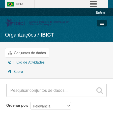
BRASIL
Entrar
Simplifique!
Comunica BR
Participe
Organizações
IBICT
Conjuntos de dados
Acesso à informação
Organizações
Legislação
Grupos
Conjuntos de dados
Canais
Sobre
Fluxo de Atividades
Sobre
Ordenar por