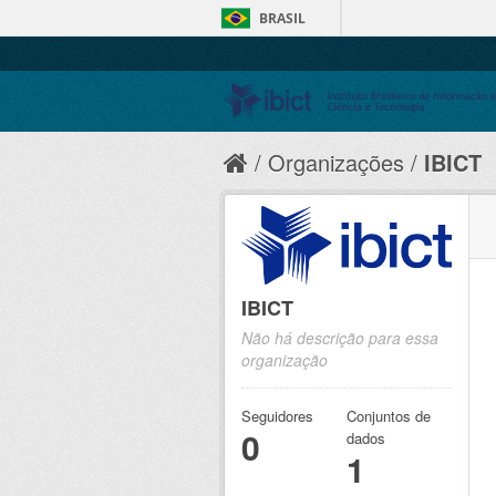
BRASIL
Organizações
IBICT
IBICT
Não há descrição para essa
organização
Seguidores
Conjuntos de
0
dados
1