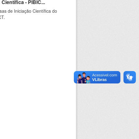
ientífica - PIBIC...
as de Iniciação Científica do
CT.