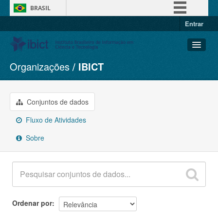
BRASIL
Entrar
Simplifique!
Comunica BR
Participe
Organizações
IBICT
Conjuntos de dados
Acesso à informação
Organizações
Legislação
Grupos
Conjuntos de dados
Canais
Sobre
Fluxo de Atividades
Sobre
Ordenar por