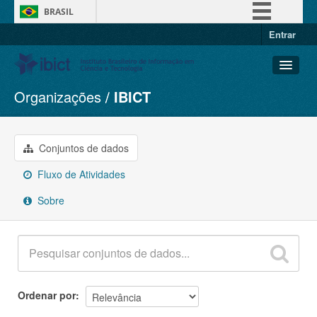
BRASIL
Entrar
Simplifique!
Comunica BR
Participe
Organizações
IBICT
Conjuntos de dados
Acesso à informação
Organizações
Legislação
Grupos
Conjuntos de dados
Canais
Sobre
Fluxo de Atividades
Sobre
Ordenar por