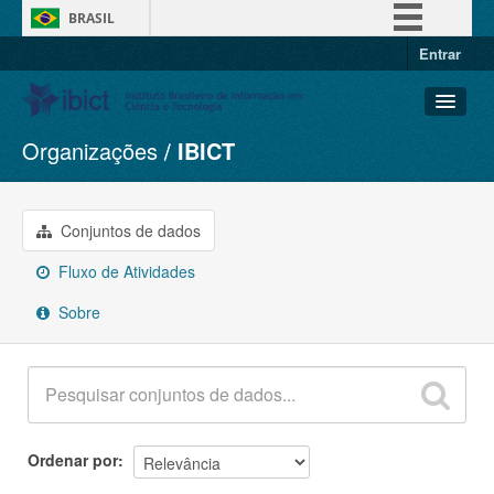
BRASIL
Entrar
Simplifique!
Comunica BR
Participe
Organizações
IBICT
Conjuntos de dados
Acesso à informação
Organizações
Legislação
Grupos
Conjuntos de dados
Canais
Sobre
Fluxo de Atividades
Sobre
Ordenar por