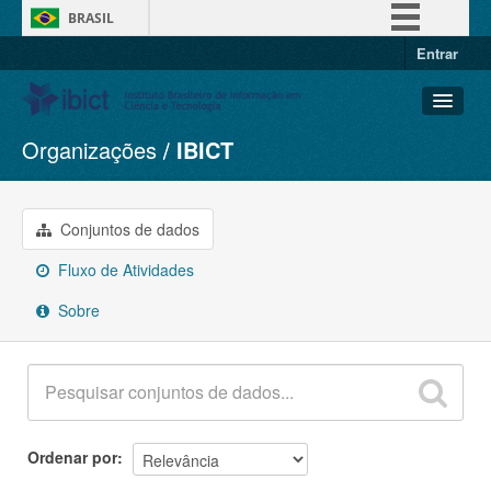
BRASIL
Entrar
Simplifique!
Comunica BR
Participe
Organizações
IBICT
Conjuntos de dados
Acesso à informação
Organizações
Legislação
Grupos
Conjuntos de dados
Canais
Sobre
Fluxo de Atividades
Sobre
Ordenar por