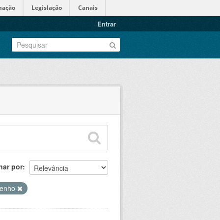
mação
Legislação
Canais
Entrar
nar por
penho