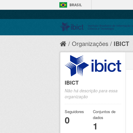
BRASIL
Organizações
IBICT
IBICT
Não há descrição para essa
organização
Seguidores
Conjuntos de
0
dados
1