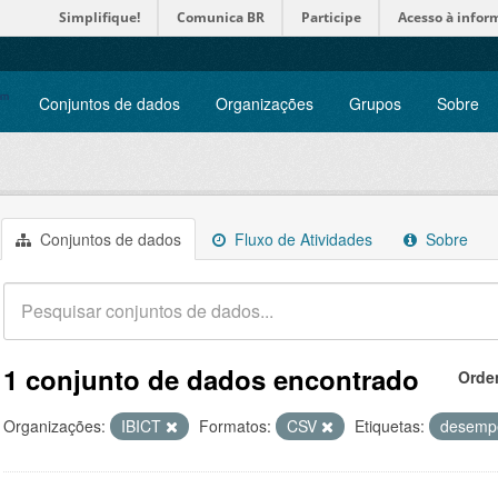
Simplifique!
Comunica BR
Participe
Acesso à infor
Conjuntos de dados
Organizações
Grupos
Sobre
Conjuntos de dados
Fluxo de Atividades
Sobre
1 conjunto de dados encontrado
Orde
Organizações:
IBICT
Formatos:
CSV
Etiquetas:
desem