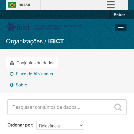
BRASIL
Entrar
Simplifique!
Comunica BR
Participe
Organizações
IBICT
Conjuntos de dados
Acesso à informação
Organizações
Legislação
Grupos
Conjuntos de dados
Canais
Sobre
Fluxo de Atividades
Sobre
Ordenar por