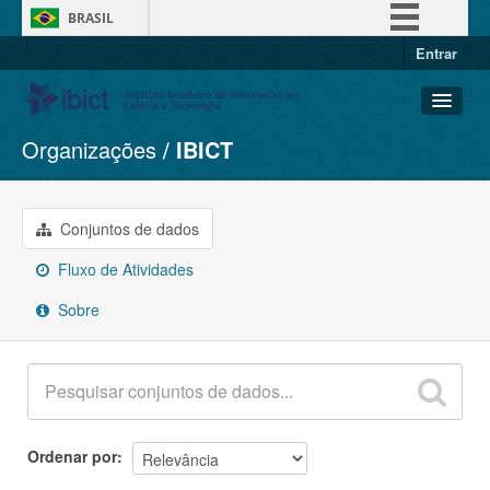
BRASIL
Entrar
Simplifique!
Comunica BR
Participe
Organizações
IBICT
Conjuntos de dados
Acesso à informação
Organizações
Legislação
Grupos
Conjuntos de dados
Canais
Sobre
Fluxo de Atividades
Sobre
Ordenar por