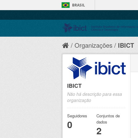
BRASIL
Organizações
IBICT
IBICT
Não há descrição para essa
organização
Seguidores
Conjuntos de
0
dados
2