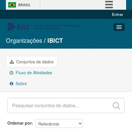
BRASIL
Entrar
Simplifique!
Comunica BR
Participe
Organizações
IBICT
Conjuntos de dados
Acesso à informação
Organizações
Legislação
Grupos
Conjuntos de dados
Canais
Sobre
Fluxo de Atividades
Sobre
Ordenar por