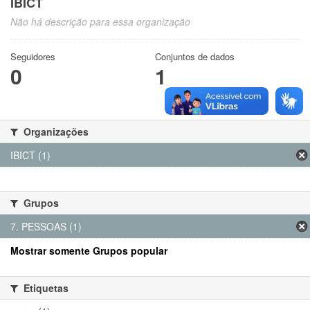
IBICT
Não há descrição para essa organização
Seguidores
Conjuntos de dados
0
1
Organizações
IBICT (1)
Grupos
7. PESSOAS (1)
Mostrar somente Grupos popular
Etiquetas