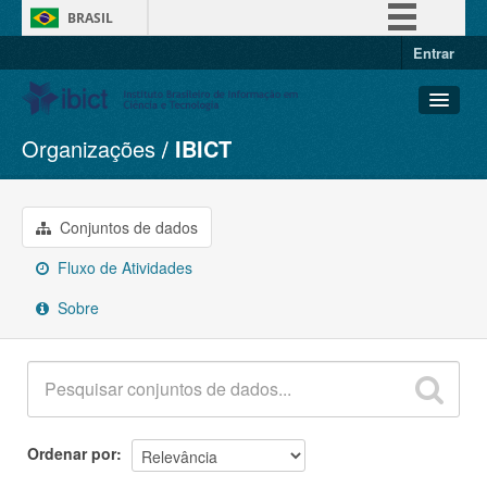
BRASIL
Entrar
Simplifique!
Comunica BR
Participe
Organizações
IBICT
Conjuntos de dados
Acesso à informação
Organizações
Legislação
Grupos
Conjuntos de dados
Canais
Sobre
Fluxo de Atividades
Sobre
Ordenar por