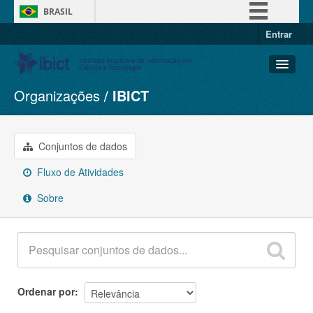
BRASIL
Entrar
Simplifique!
Comunica BR
Participe
Organizações
IBICT
Conjuntos de dados
Acesso à informação
Organizações
Legislação
Grupos
Conjuntos de dados
Canais
Sobre
Fluxo de Atividades
Sobre
Ordenar por