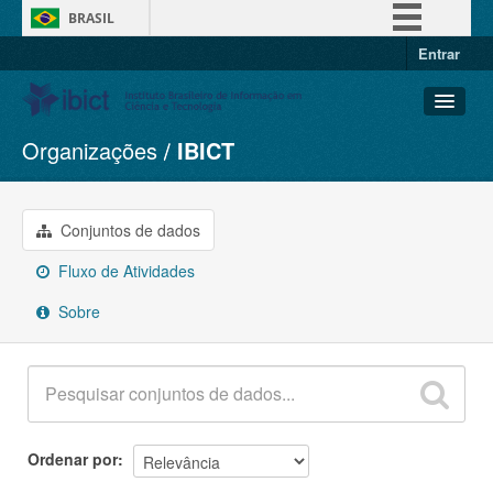
BRASIL
Entrar
Simplifique!
Comunica BR
Participe
Organizações
IBICT
Conjuntos de dados
Acesso à informação
Organizações
Legislação
Grupos
Conjuntos de dados
Canais
Sobre
Fluxo de Atividades
Sobre
Ordenar por