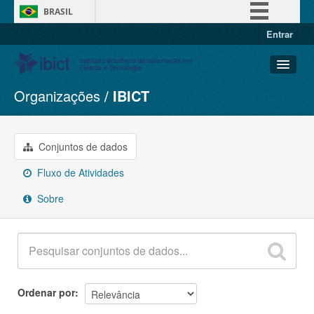
BRASIL
Entrar
Simplifique!
Comunica BR
Participe
Organizações
IBICT
Conjuntos de dados
Acesso à informação
Organizações
Legislação
Grupos
Conjuntos de dados
Canais
Sobre
Fluxo de Atividades
Sobre
Ordenar por