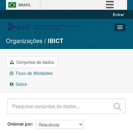
BRASIL
Entrar
Simplifique!
Comunica BR
Participe
Organizações
IBICT
Conjuntos de dados
Acesso à informação
Organizações
Legislação
Grupos
Conjuntos de dados
Canais
Sobre
Fluxo de Atividades
Sobre
Ordenar por