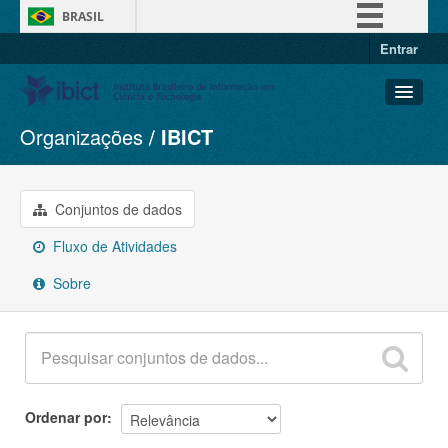
BRASIL
Entrar
Simplifique!
Comunica BR
Participe
Organizações
IBICT
Conjuntos de dados
Acesso à informação
Organizações
Legislação
Grupos
Conjuntos de dados
Canais
Sobre
Fluxo de Atividades
Sobre
Ordenar por