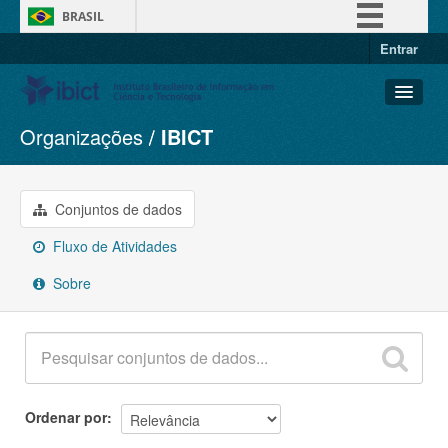
BRASIL
Entrar
Simplifique!
Comunica BR
Participe
Organizações
IBICT
Conjuntos de dados
Acesso à informação
Organizações
Legislação
Grupos
Conjuntos de dados
Canais
Sobre
Fluxo de Atividades
Sobre
Ordenar por