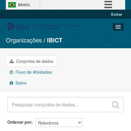
BRASIL
Entrar
Simplifique!
Comunica BR
Participe
Organizações
IBICT
Conjuntos de dados
Acesso à informação
Organizações
Legislação
Grupos
Conjuntos de dados
Canais
Sobre
Fluxo de Atividades
Sobre
Ordenar por