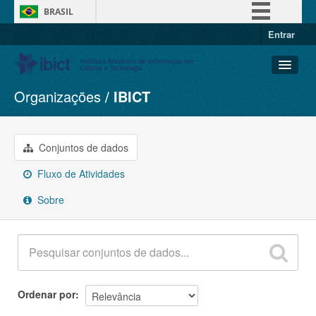
BRASIL
Entrar
Simplifique!
Comunica BR
Participe
Organizações
IBICT
Conjuntos de dados
Acesso à informação
Organizações
Legislação
Grupos
Conjuntos de dados
Canais
Sobre
Fluxo de Atividades
Sobre
Ordenar por