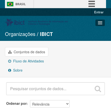
BRASIL
Entrar
Simplifique!
Comunica BR
Participe
Organizações
IBICT
Conjuntos de dados
Acesso à informação
Organizações
Legislação
Grupos
Conjuntos de dados
Canais
Sobre
Fluxo de Atividades
Sobre
Ordenar por