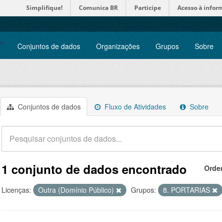
Simplifique!
Comunica BR
Participe
Acesso à infor
Conjuntos de dados
Organizações
Grupos
Sobre
Conjuntos de dados
Fluxo de Atividades
Sobre
1 conjunto de dados encontrado
Orde
Licenças:
Outra (Domínio Público)
Grupos:
8. PORTARIAS