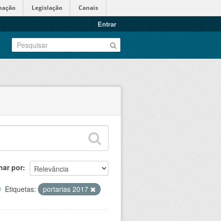
mação
Legislação
Canais
Entrar
nar por
Etiquetas:
portarias 2017