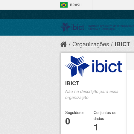
BRASIL
Organizações
IBICT
IBICT
Não há descrição para essa
organização
Seguidores
Conjuntos de
0
dados
1