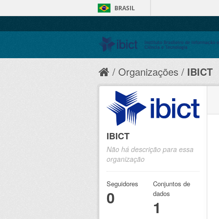
BRASIL
Organizações
IBICT
IBICT
Não há descrição para essa
organização
Seguidores
Conjuntos de
0
dados
1