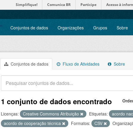
Simplifique!
Comunica BR
Participe
Acesso à infor
Conjuntos de dados
Organizações
Grupos
Sobre
Conjuntos de dados
Fluxo de Atividades
Sobre
1 conjunto de dados encontrado
Orde
Licenças:
Creative Commons Atribuição
Etiquetas:
acordo nac
acordo de cooperação técnica
Formatos:
CSV
Organizaç