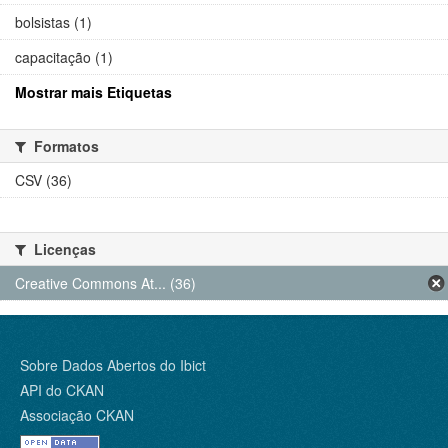
bolsistas (1)
capacitação (1)
Mostrar mais Etiquetas
Formatos
CSV (36)
Licenças
Creative Commons At... (36)
Sobre Dados Abertos do Ibict
API do CKAN
Associação CKAN