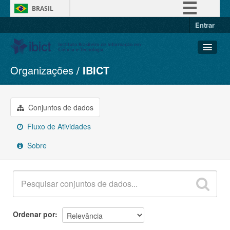
BRASIL
Entrar
Simplifique!
Comunica BR
Participe
Organizações
IBICT
Conjuntos de dados
Acesso à informação
Organizações
Legislação
Grupos
Conjuntos de dados
Canais
Sobre
Fluxo de Atividades
Sobre
Ordenar por