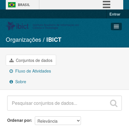
BRASIL
Entrar
Simplifique!
Comunica BR
Participe
Organizações
IBICT
Conjuntos de dados
Acesso à informação
Organizações
Legislação
Grupos
Conjuntos de dados
Canais
Sobre
Fluxo de Atividades
Sobre
Ordenar por