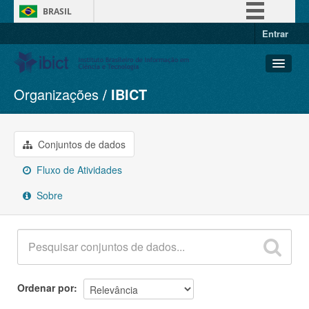
BRASIL
Entrar
Simplifique!
Comunica BR
Participe
Organizações
IBICT
Conjuntos de dados
Acesso à informação
Organizações
Legislação
Grupos
Conjuntos de dados
Canais
Sobre
Fluxo de Atividades
Sobre
Ordenar por