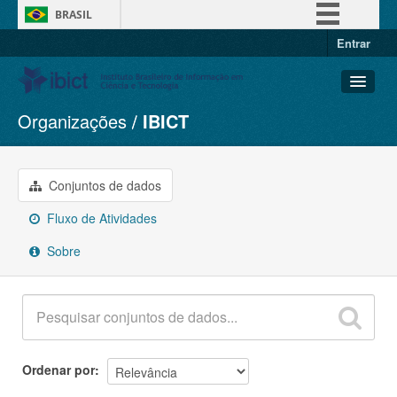
BRASIL
Entrar
Simplifique!
Comunica BR
Participe
Organizações
IBICT
Conjuntos de dados
Acesso à informação
Organizações
Legislação
Grupos
Conjuntos de dados
Canais
Sobre
Fluxo de Atividades
Sobre
Ordenar por