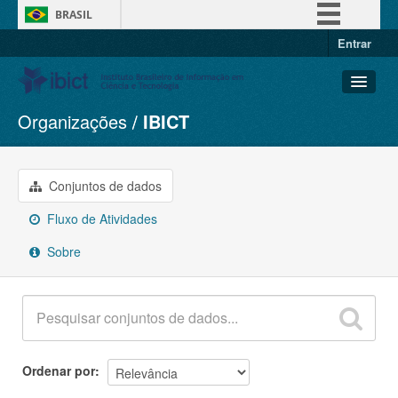
BRASIL
Entrar
Simplifique!
Comunica BR
Participe
Organizações
IBICT
Conjuntos de dados
Acesso à informação
Organizações
Legislação
Grupos
Conjuntos de dados
Canais
Sobre
Fluxo de Atividades
Sobre
Ordenar por